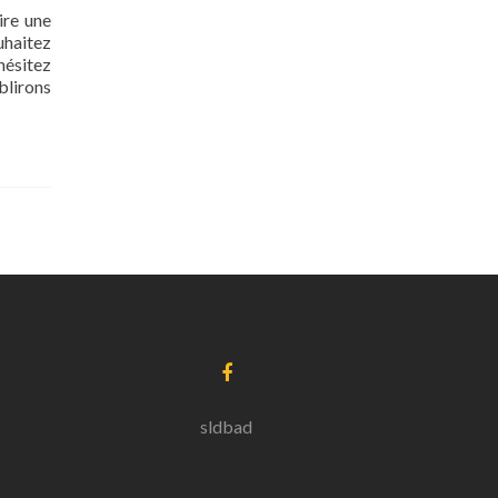
ire une
uhaitez
hésitez
blirons
sldbad