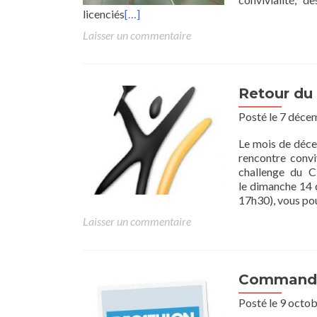
licenciés
[…]
Laisser un commentaire
Retour du
Posté le 7 déc
Le mois de déce
rencontre convi
challenge du 
le dimanche 14 d
17h30), vous po
Laisser un commentaire
Commande
Posté le 9 octo