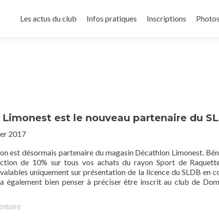
Les actus du club
Infos pratiques
Inscriptions
Photo
 Limonest est le nouveau partenaire du S
ier 2017
n est désormais partenaire du magasin Décathlon Limonest. Bén
duction de 10% sur tous vos achats du rayon Sport de Raquett
 valables uniquement sur présentation de la licence du SLDB en c
udra également bien penser à préciser être inscrit au club de Do
entaire