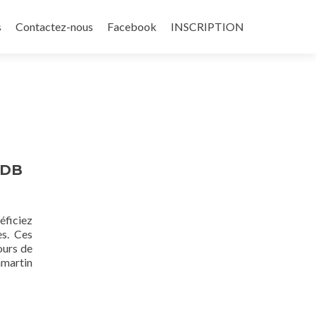
s
Contactez-nous
Facebook
INSCRIPTION
LDB
éficiez
es. Ces
ours de
mmartin