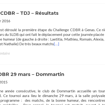
 CDBR – TDJ – Résultats
er 2016
st déroulé la première étape du Challenge CDBR à Genas. Ce n’
rs du SLDB qui ont fait le déplacement pour cette journée placée 
e humeur (de gauche à droite : Laetitia, Mathieu, Romain, Alexia,
 et Nathalie) De très beaux matchs
[…]
entaire
DBR 29 mars – Dommartin
 2015
ème année consécutive, le club de Dommartin accueille un tou
 Ce tournoi aura lieu le dimanche 29 mars, à la salle polyval
programme : des matchs, de la bonne humeur, des rencontres
es médailles… Pour rappel, le tournoi est gratuit, ouvert à t