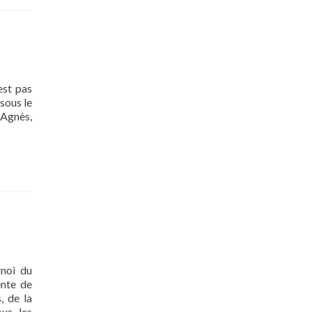
est pas
sous le
 Agnès,
rnoi du
ente de
, de la
ous les