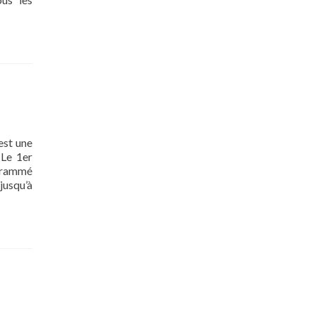
est une
 Le 1er
grammé
jusqu’à