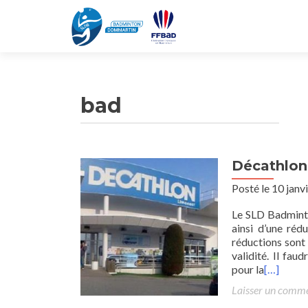
bad
Décathlon
Posté le 10 janv
Le SLD Badminto
ainsi d’une ré
réductions sont
validité. Il fa
pour la
[…]
Laisser un comm