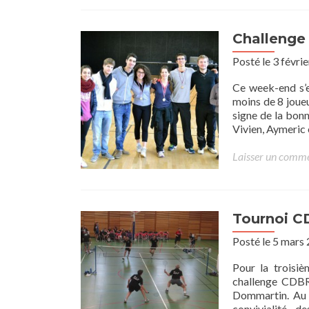
Challenge
Posté le 3 févri
Ce week-end s’e
moins de 8 joueu
signe de la bonn
Vivien, Aymeric
Laisser un comm
Tournoi C
Posté le 5 mars
Pour la troisi
challenge CDBR.
Dommartin. Au 
convivialité, d