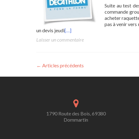
Suite au test de
commande groupé
acheter raquette
pas à venir ver
un devis jeudi
[…]
Laisser un commentaire
Posts
←
Articles précédents
navigation
1790 Route des Bois, 69380
Dommartin