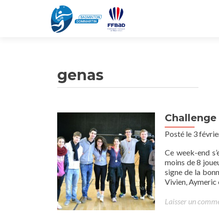
genas
Challenge
Posté le 3 févri
Ce week-end s’e
moins de 8 joueu
signe de la bonn
Vivien, Aymeric
Laisser un comm