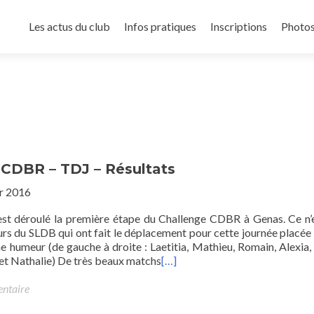
Les actus du club
Infos pratiques
Inscriptions
Photo
 CDBR – TDJ – Résultats
er 2016
st déroulé la première étape du Challenge CDBR à Genas. Ce n’
rs du SLDB qui ont fait le déplacement pour cette journée placée 
e humeur (de gauche à droite : Laetitia, Mathieu, Romain, Alexia,
 et Nathalie) De très beaux matchs
[…]
entaire