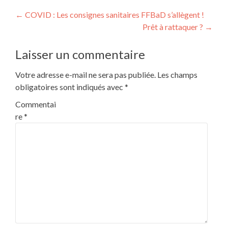
Post
←
COVID : Les consignes sanitaires FFBaD s’allègent !
Prêt à rattaquer ?
→
navigation
Laisser un commentaire
Votre adresse e-mail ne sera pas publiée.
Les champs
obligatoires sont indiqués avec
*
Commentai
re
*