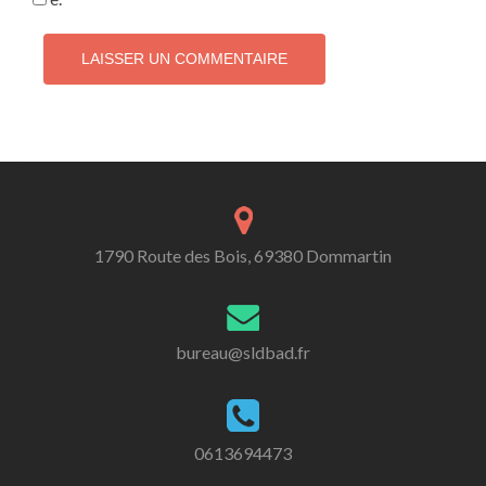
1790 Route des Bois, 69380 Dommartin
bureau@sldbad.fr
0613694473