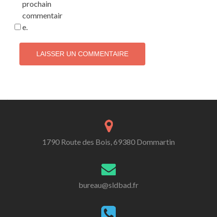
prochain
commentair
e.
1790 Route des Bois, 69380 Dommartin
bureau@sldbad.fr