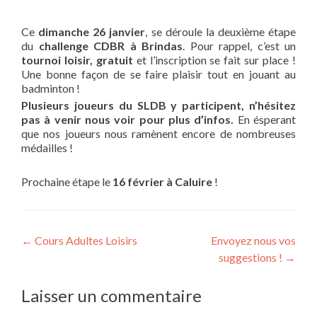
Ce
dimanche 26 janvier
, se déroule la deuxième étape
du
challenge CDBR à Brindas
. Pour rappel, c’est un
tournoi loisir, gratuit
et l’inscription se fait sur place !
Une bonne façon de se faire plaisir tout en jouant au
badminton !
Plusieurs joueurs du SLDB y participent, n’hésitez
pas à venir nous voir pour plus d’infos.
En ésperant
que nos joueurs nous ramènent encore de nombreuses
médailles !
Prochaine étape le
16 février à Caluire
!
Post
←
Cours Adultes Loisirs
Envoyez nous vos
suggestions !
→
navigation
Laisser un commentaire